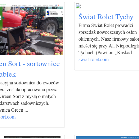
Świat Rolet Tychy
Firma Świat Rolet prowadzi
sprzedaż nowoczesnych osłon
okiennych. Nasz firmowy salo
mieści się przy Al. Niepodległ
Tychach (Pawilon „Kaskad ...
swiat-rolet.com
en Sort - sortownice
jabłek
acyjna sortownica do owoców
erą została opracowana przez
 Green Sort z myślą o małych
darstwach sadowniczych.
nica Green ...
sort.com