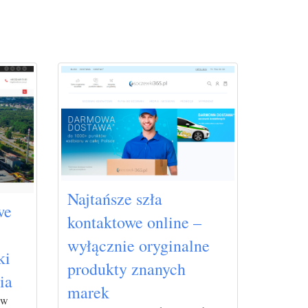
Najtańsze szła
we
kontaktowe online –
wyłącznie oryginalne
ki
produkty znanych
ia
marek
ów