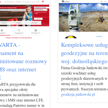
VARTA -
Kompleksowe usług
nament na
geodezyjne na teren
limitowane rozmowy
woj. dolnośląskiego
Firma Geodezja Jankowski św
MS oraz internet
szeroki wachlarz usług
E
geodezyjnych skierowanych w
stronę firm, instytucji i osób
TA przygotowała dla
prywatnych. Naszym terenem dz
a specjalne oferty
geodezja-jankowski.pl
mentów na nielimitowane
wy i SMS oraz internet LTE.
posiadają Państwo numer w in