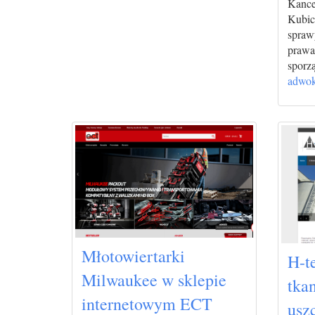
Kance
Kubic
spraw
prawa
sporzą
adwok
Młotowiertarki
H-t
Milwaukee w sklepie
tka
internetowym ECT
usz