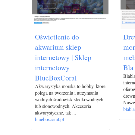
Oświetlenie do
Dre
akwarium sklep
mon
internetowy | Sklep
meb
internetowy
Bla
Blabla
BlueBoxCoral
intern
Akwarystyka morska to hobby, które
ofero
polega na tworzeniu i utrzymaniu
drewn
wodnych środowisk słodkowodnych
Nasze 
lub słonowodnych. Akcesoria
blabla
akwarystyczne, tak ...
blueboxcoral.pl