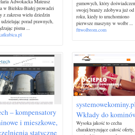
laria Adwokacka Mateusz
gumowych, który doświadczen
a w Bielsku-Białej prowadzi
swojej branży zdobywa już od
y z zakresu wielu dziedzin
roku, kiedy to uruchomiono
 udzielając porad prawnych,
pierwsze maszyny w wolbr ...
dzając pisma ...
fttwolbrom.com
atkubica.pl
systemowekominy.pl
ech – kompensatory
Wkłady do kominó
ninowe i mieszkowe,
Wysoka jakość to cecha
charakteryzujące całość oferty,
czelnienia statyczne