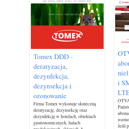
OT
Tomex DDD -
abo
deratyzacja,
nie
dezynfekcja,
i S
dezynsekcja i
LT
ozonowanie
OTVAR
Firma Tomex wykonuje skuteczną
Państw
deratyzację, dezynsekcję oraz
abona
dezynfekcję w hotelach, obiektach
rozmo
gastronomicznych, halach
Jeśli 
produkcyjnych, sklepach, h ...