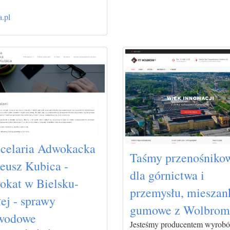
a.pl
celaria Adwokacka
Taśmy przenośniko
eusz Kubica -
dla górnictwa i
okat w Bielsku-
przemysłu, mieszan
ej - sprawy
gumowe z Wolbrom
wodowe
Jesteśmy producentem wyrob