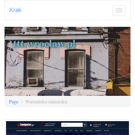
Krak
ttt.wroclaw.pl
Page
Warmińsko-mazurskie