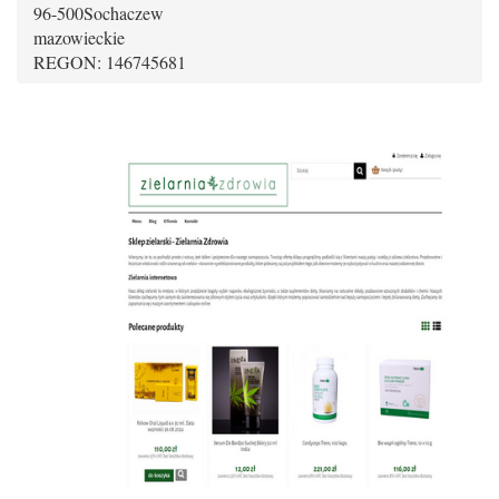
96-500
Sochaczew
mazowieckie
REGON: 146745681