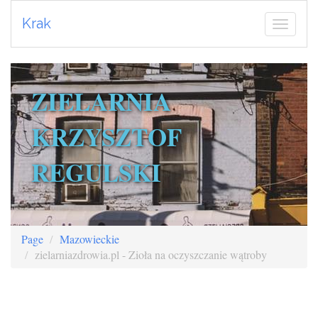
Krak
ZIELARNIA
KRZYSZTOF
REGULSKI
Page
Mazowieckie
zielarniazdrowia.pl - Zioła na oczyszczanie wątroby