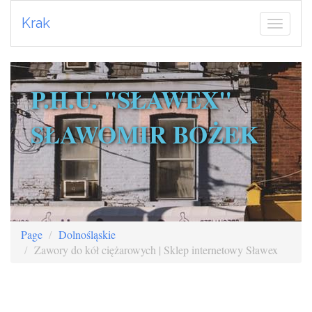
Krak
P.H.U. "SŁAWEX"
SŁAWOMIR BOŻEK
Page
Dolnośląskie
Zawory do kół ciężarowych | Sklep internetowy Sławex