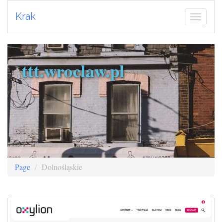
Krak
ttt.wroclaw.pl
Page
Dolnośląskie