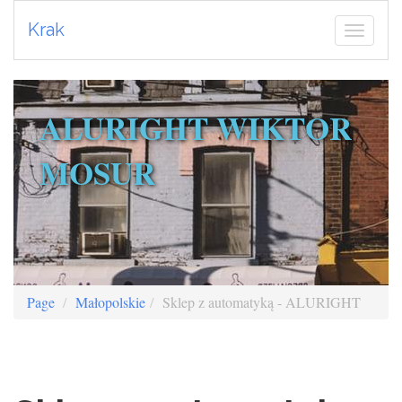
Krak
ALURIGHT WIKTOR
MOSUR
Page
Małopolskie
Sklep z automatyką - ALURIGHT