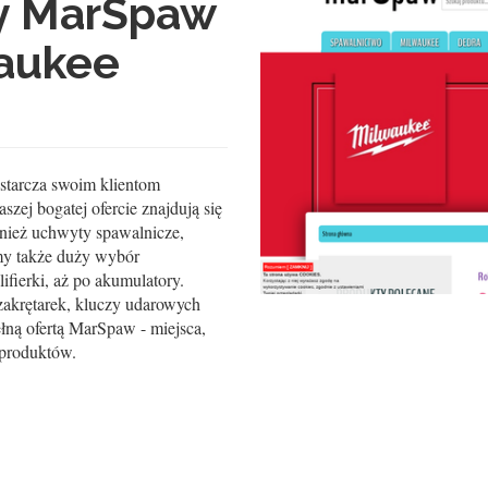
zy MarSpaw
waukee
ostarcza swoim klientom
szej bogatej ofercie znajdują się
nież uchwyty spawalnicze,
śmy także duży wybór
ifierki, aż po akumulatory.
zakrętarek, kluczy udarowych
łną ofertą MarSpaw - miejsca,
 produktów.