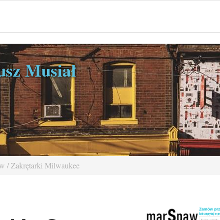
sz Musiał
w / Zakrętarki Milwaukee