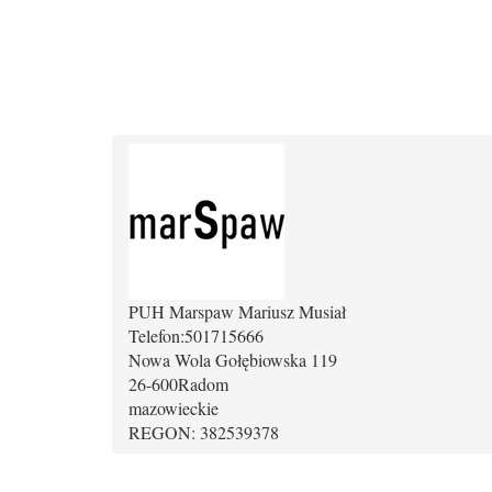
PUH Marspaw Mariusz Musiał
Telefon:
501715666
Nowa Wola Gołębiowska 119
26-600
Radom
mazowieckie
REGON: 382539378