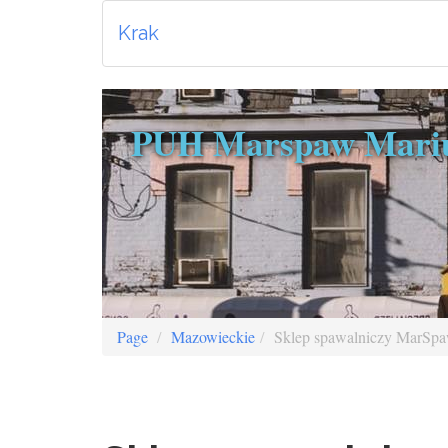
Krak
PUH Marspaw Mariu
Page
Mazowieckie
Sklep spawalniczy MarSpa