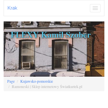
Krak
FLEXY Kamil Szober
Page
Kujawsko-pomorskie
Ramoneski | Sklep internetowy Światkurtek.pl