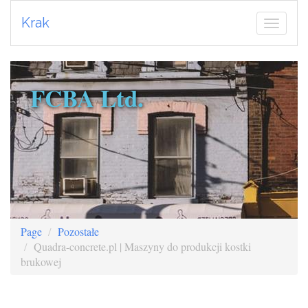
Krak
FCBA Ltd.
Page
Pozostałe
Quadra-concrete.pl | Maszyny do produkcji kostki
brukowej