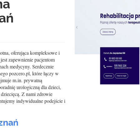
na
nań
tna, oferująca kompleksowe i
 jest zapewnienie pacjentom
inach medycyny. Serdecznie
ego pozcero.pl, które łączy w
ejmuje m.in. prywatną
 poradnię urologiczną dla dzieci,
 dziecięcą. Z nami zdrowie
antujemy indywidualne podejście i
znań