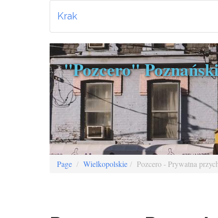
Krak
"Pozcero" Poznański
Page
Wielkopolskie
Pozcero - Prywatna przyc