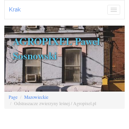
Krak
AGROPIXEL Paweł
Sosnowski
Page
Mazowieckie
Odstraszacze zwierzyny leśnej / Agropixel.pl