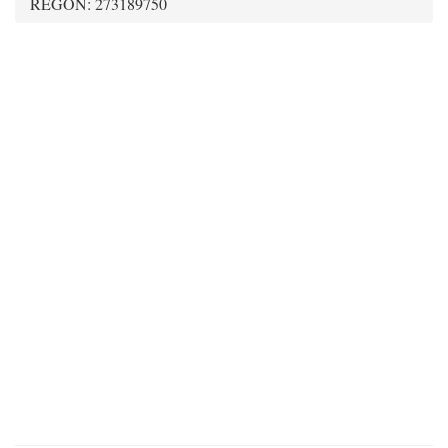
REGON: 273189750