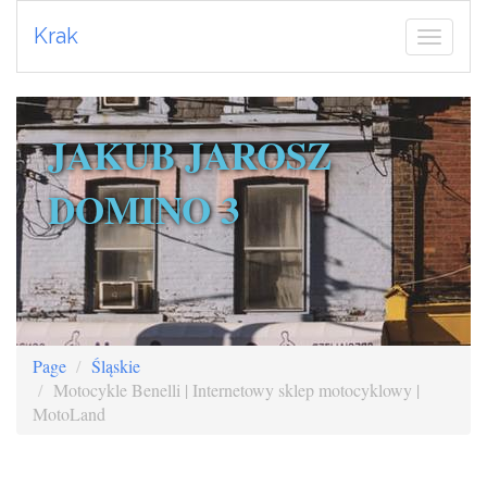
Krak
JAKUB JAROSZ
DOMINO 3
Page
Śląskie
Motocykle Benelli | Internetowy sklep motocyklowy |
MotoLand