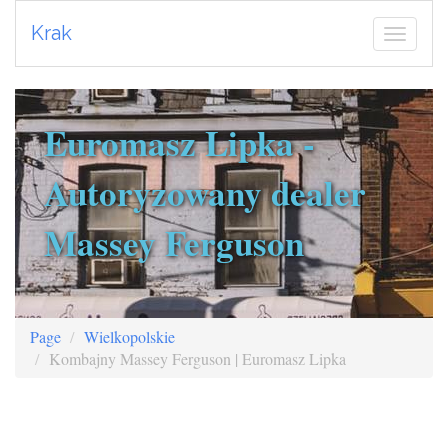
Krak
Euromasz Lipka -
Autoryzowany dealer
Massey Ferguson
Page
Wielkopolskie
Kombajny Massey Ferguson | Euromasz Lipka