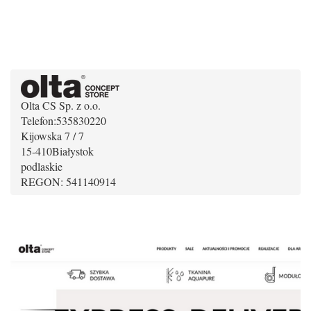
Olta CS Sp. z o.o.
Telefon:
535830220
Kijowska 7 / 7
15-410
Białystok
podlaskie
REGON: 541140914