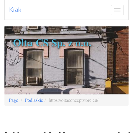
Krak
Olta CS Sp. z o.o.
Page
Podlaskie
https://oltaconceptstore.eu/