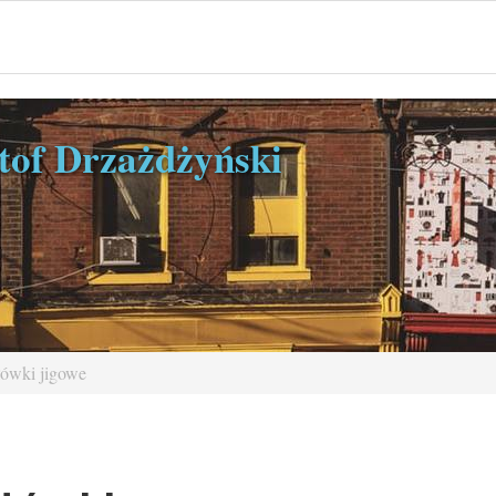
ztof Drzażdżyński
Główki jigowe