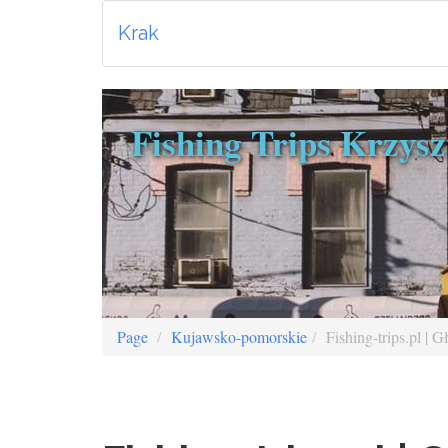
Krak
Fishing Trips Krzys
Page
Kujawsko-pomorskie
Fishing-trips.pl | 