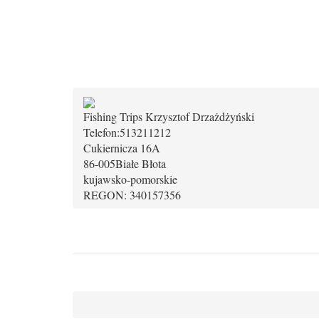
Fishing Trips Krzysztof Drzażdżyński
Telefon:
513211212
Cukiernicza 16A
86-005
Białe Błota
kujawsko-pomorskie
REGON: 340157356