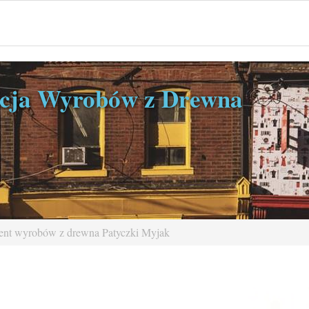
cja Wyrobów z Drewna
cent wyrobów z drewna Patyczki Myjak