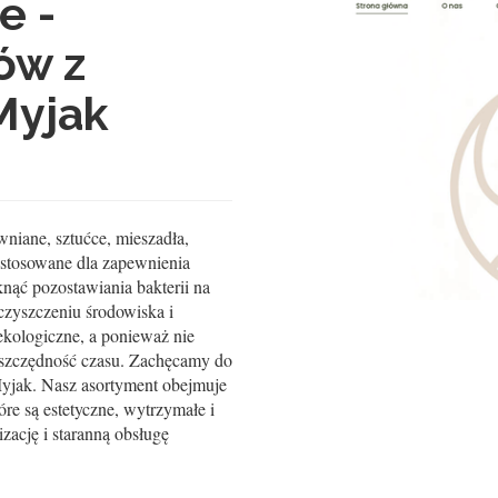
e -
ów z
Myjak
wniane, sztućce, mieszadła,
ą stosowane dla zapewnienia
nąć pozostawiania bakterii na
czyszczeniu środowiska i
ekologiczne, a ponieważ nie
oszczędność czasu. Zachęcamy do
Myjak. Nasz asortyment obejmuje
re są estetyczne, wytrzymałe i
zację i staranną obsługę