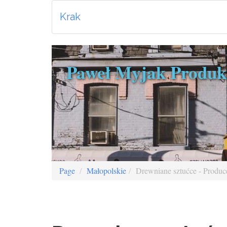
Krak
Paweł Myjak Produk
Page
Małopolskie
Drewniane sztućce - Produ