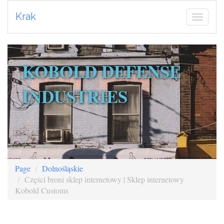
Krak
KOBOLD DEFENSE
INDUSTRIES
Page
Dolnośląskie
Części broni sklep internetowy | Sklep internetowy
Kobold Customs