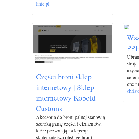
linie.pl
Wsz
PP
Ubrank
stroje
użycia
Części broni sklep
ceremo
one ni
internetowy | Sklep
christ
internetowy Kobold
Customs
Akcesoria do broni palnej stanowią
szeroką gamę części i elementów,
które pozwalają na lepszą i
skuteczniejszą obsługę broni.