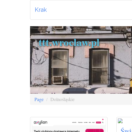
Krak
ttt.wroclaw.pl
Page
Dolnośląskie
Świ