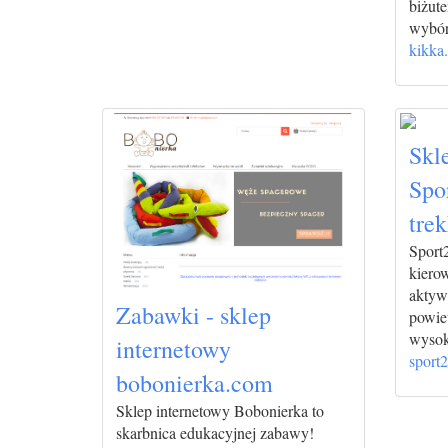
biżute
wybór
kikka.
Skl
Spo
tre
Sport2
kiero
aktyw
Zabawki - sklep
powiet
wysoki
internetowy
sport2
bobonierka.com
Sklep internetowy Bobonierka to
skarbnica edukacyjnej zabawy!