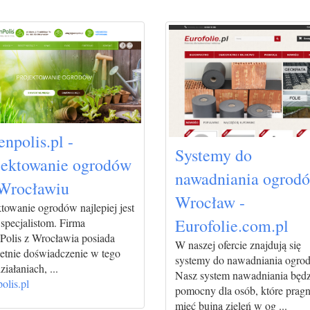
npolis.pl -
Systemy do
jektowanie ogrodów
nawadniania ogrodó
Wrocławiu
Wrocław -
towanie ogrodów najlepiej jest
Eurofolie.com.pl
 specjalistom. Firma
Polis z Wrocławia posiada
W naszej ofercie znajdują się
letnie doświadczenie w tego
systemy do nawadniania ogro
ziałaniach, ...
Nasz system nawadniania będz
olis.pl
pomocny dla osób, które prag
mieć bujną zieleń w og ...