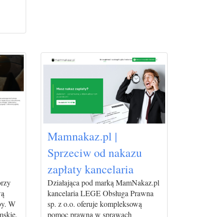
Mamnakaz.pl |
Sprzeciw od nakazu
zapłaty kancelaria
orzy
Działająca pod marką MamNakaz.pl
wą
kancelaria LEGE Obsługa Prawna
by. W
sp. z o.o. oferuje kompleksową
mskie,
pomoc prawną w sprawach