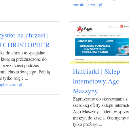
eurofolie.com.pl
ystko na chrzest |
H CHRISTOPHER
a do chrztu to specjalne
, które są przeznaczone do
 przez dzieci podczas
Hafciarki | Sklep
nii chrztu świętego. Pełnią
e tylko rolę e ...
internetowy Ago
opher.com.pl
Maszyny
Zapraszamy do skorzystania z
szerokiej oferty sklepu intern
Ago Maszyny - lidera w sprze
maszyn do szycia. Oferujemy n
tylko profesjo ...