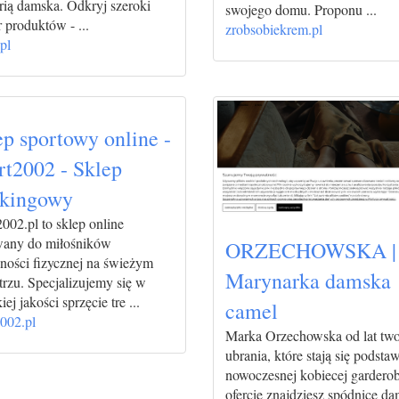
rią damska. Odkryj szeroki
swojego domu. Proponu ...
 produktów - ...
zrobsobiekrem.pl
pl
ep sportowy online -
rt2002 - Sklep
kkingowy
002.pl to sklep online
wany do miłośników
ORZECHOWSKA |
ności fizycznej na świeżym
Marynarka damska
rzu. Specjalizujemy się w
ej jakości sprzęcie tre ...
camel
002.pl
Marka Orzechowska od lat tw
ubrania, które stają się podsta
nowoczesnej kobiecej gardero
ofercie znajdziesz spódnice da