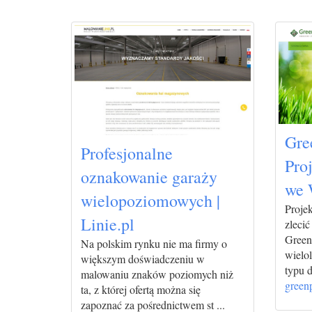
Gree
Profesjonalne
Pro
oznakowanie garaży
we 
wielopoziomowych |
Projek
Linie.pl
zlecić
Green
Na polskim rynku nie ma firmy o
wielo
większym doświadczeniu w
typu d
malowaniu znaków poziomych niż
greenp
ta, z której ofertą można się
zapoznać za pośrednictwem st ...